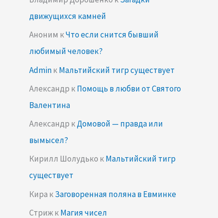
движущихся камней
Аноним
к
Что если снится бывший
любимый человек?
Admin
к
Мальтийский тигр существует
Александр
к
Помощь в любви от Святого
Валентина
Александр
к
Домовой — правда или
вымысел?
Кирилл Шолудько
к
Мальтийский тигр
существует
Кира
к
Заговоренная поляна в Евминке
Стриж
к
Магия чисел