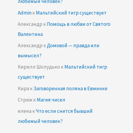
любимый человек?
Admin
к
Мальтийский тигр существует
Александр
к
Помощь в любви от Святого
Валентина
Александр
к
Домовой — правда или
вымысел?
Кирилл Шолудько
к
Мальтийский тигр
существует
Кира
к
Заговоренная поляна в Евминке
Стриж
к
Магия чисел
елена
к
Что если снится бывший
любимый человек?