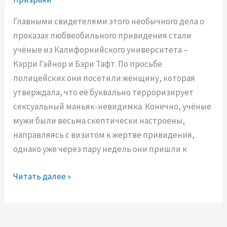
:
Главными свидетелями этого необычного дела о
Т
проказах любвеобильного привидения стали
е
учёные из Калифорнийского университета –
н
Кэрри Гэйнор и Бэри Тафт. По просьбе
и
полицейских они посетили женщину, которая
п
утверждала, что её буквально терроризирует
р
сексуальный маньяк-невидимка. Конечно, учёные
о
мужи были весьма скептически настроены,
ш
направляясь с визитом к жертве привидения,
л
однако уже через пару недель они пришли к
о
г
Л
Читать далее »
о
ю
в
б
н
в
а