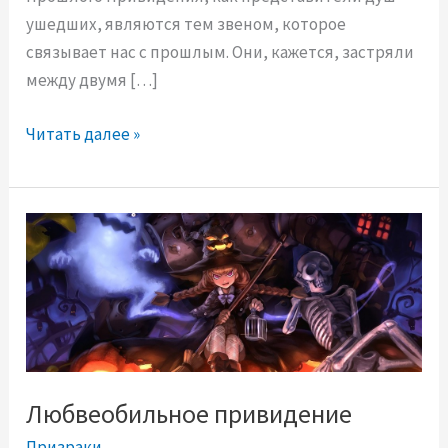
ушедших, являются тем звеном, которое
связывает нас с прошлым. Они, кажется, застряли
между двумя […]
👻
Читать далее »
🌑
П
р
и
в
и
д
е
н
Любвеобильное привидение
и
я
Призраки