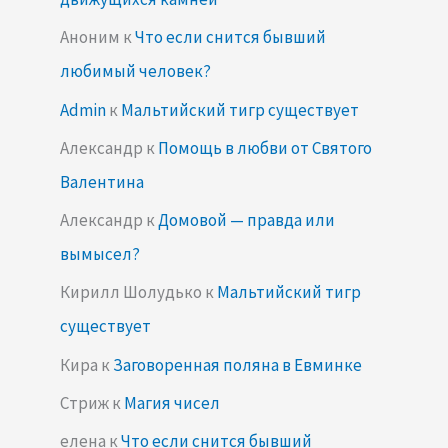
Аноним
к
Что если снится бывший
любимый человек?
Admin
к
Мальтийский тигр существует
Александр
к
Помощь в любви от Святого
Валентина
Александр
к
Домовой — правда или
вымысел?
Кирилл Шолудько
к
Мальтийский тигр
существует
Кира
к
Заговоренная поляна в Евминке
Стриж
к
Магия чисел
елена
к
Что если снится бывший