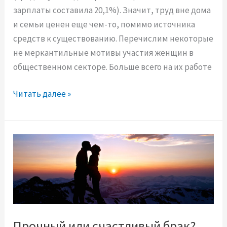
и
зарплаты составила 20,1%). Значит, труд вне дома
т
и семьи ценен еще чем-то, помимо источника
е
средств к существованию. Перечислим некоторые
л
не меркантильные мотивы участия женщин в
и
общественном секторе. Больше всего на их работе
М
Читать далее »
о
т
и
в
ы
с
о
в
р
Прочный или счастливый брак?