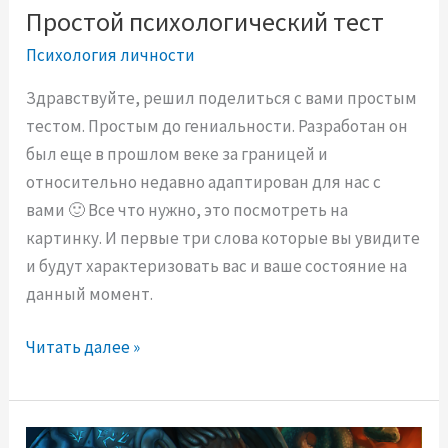
с
Простой психологический тест
к
Психология личности
и
й
Здравствуйте, решил поделиться с вами простым
т
тестом. Простым до гениальности. Разработан он
е
был еще в прошлом веке за границей и
с
относительно недавно адаптирован для нас с
т
вами 🙂 Все что нужно, это посмотреть на
картинку. И первые три слова которые вы увидите
и будут характеризовать вас и ваше состояние на
данный момент.
П
Читать далее »
р
о
с