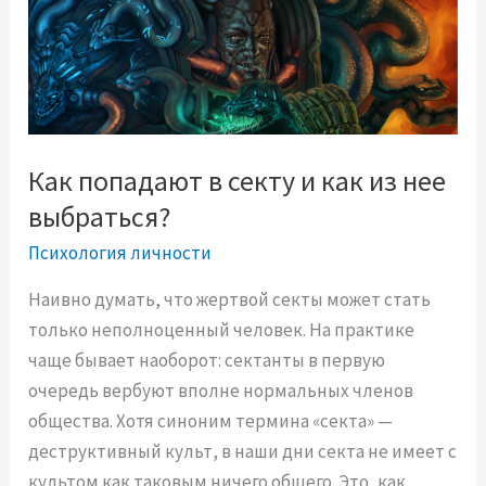
т
о
й
п
с
и
Как попадают в секту и как из нее
х
выбраться?
о
Психология личности
л
о
Наивно думать, что жертвой секты может стать
г
только неполноценный человек. На практике
и
чаще бывает наоборот: сектанты в первую
ч
очередь вербуют вполне нормальных членов
е
общества. Хотя синоним термина «секта» —
с
деструктивный культ, в наши дни секта не имеет с
к
культом как таковым ничего общего. Это, как