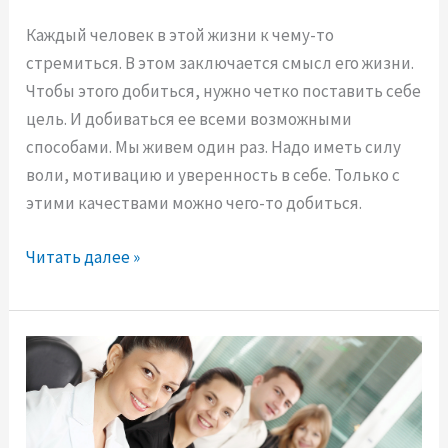
с
Каждый человек в этой жизни к чему-то
е
стремиться. В этом заключается смысл его жизни.
к
Чтобы этого добиться, нужно четко поставить себе
т
цель. И добиваться ее всеми возможными
у
способами. Мы живем один раз. Надо иметь силу
и
воли, мотивацию и уверенность в себе. Только с
к
этими качествами можно чего-то добиться.
а
к
К
Читать далее »
и
а
з
к
н
д
е
о
е
б
в
и
ы