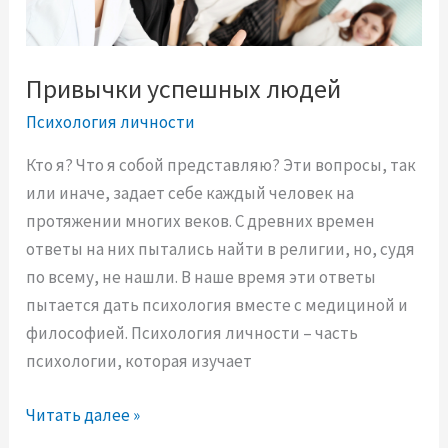
в
б
а
р
т
а
Привычки успешных людей
ь
т
с
Психология личности
ь
я
с
Кто я? Что я собой представляю? Эти вопросы, так
с
я
или иначе, задает себе каждый человек на
в
?
протяжении многих веков. С древних времен
о
ответы на них пытались найти в религии, но, судя
и
по всему, не нашли. В наше время эти ответы
х
пытается дать психология вместе с медициной и
ц
философией. Психология личности – часть
е
психологии, которая изучает
л
е
П
Читать далее »
й
р