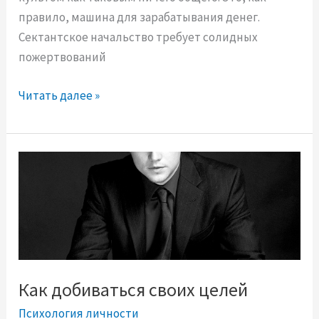
и
правило, машина для зарабатывания денег.
й
Сектантское начальство требует солидных
т
пожертвований
е
с
К
Читать далее »
т
а
к
п
о
п
а
д
а
ю
Как добиваться своих целей
т
Психология личности
в