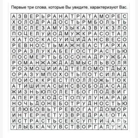
т
о
в
о
й
п
с
и
х
о
л
о
г
и
ч
е