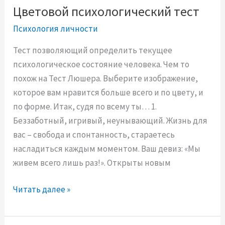
ы
Цветовой психологический тест
й
Психология личности
б
р
Тест позволяющий определить текущее
а
психологическое состояние человека. Чем то
к
похож на Тест Люшера. Выберите изображение,
?
которое вам нравится больше всего и по цвету, и
по форме. Итак, судя по всему ты… 1.
Беззаботный, игривый, неунывающий. Жизнь для
вас – свобода и спонтанность, стараетесь
насладиться каждым моментом. Ваш девиз: «Мы
живем всего лишь раз!». Открыты новым
Ц
Читать далее »
в
е