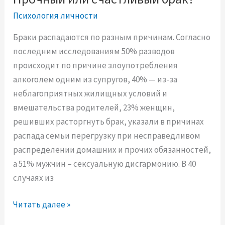
е
Психология личности
м
е
Браки распадаются по разным причинам. Согласно
н
последним исследованиям 50% разводов
н
происходит по причине злоупотребления
о
алкоголем одним из супругов, 40% — из-за
й
неблагоприятных жилищных условий и
ж
вмешательства родителей, 23% женщин,
е
решивших расторгнуть брак, указали в причинах
н
распада семьи перегрузку при несправедливом
щ
распределении домашних и прочих обязанностей,
и
а 51% мужчин – сексуальную дисгармонию. В 40
н
случаях из
ы
П
Читать далее »
к
р
р