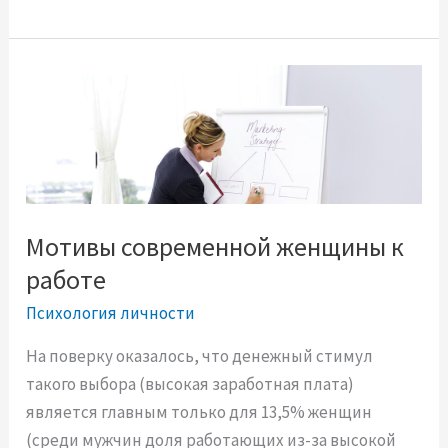
у
д
ь
б
а
р
е
б
е
Мотивы современной женщины к
н
работе
к
Психология личности
а
и
На поверку оказалось, что денежный стимул
р
такого выбора (высокая заработная плата)
о
является главным только для 13,5% женщин
д
(среди мужчин доля работающих из-за высокой