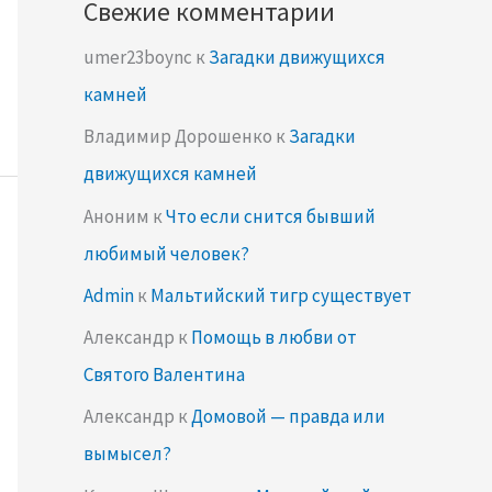
Свежие комментарии
umer23boync
к
Загадки движущихся
камней
Владимир Дорошенко
к
Загадки
движущихся камней
Аноним
к
Что если снится бывший
любимый человек?
Admin
к
Мальтийский тигр существует
Александр
к
Помощь в любви от
Святого Валентина
Александр
к
Домовой — правда или
вымысел?