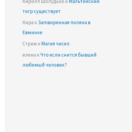
Кирилл Шолудько
к
Мальтийский
тигр существует
Кира
к
Заговоренная поляна в
Евминке
Стриж
к
Магия чисел
елена
к
Что если снится бывший
любимый человек?