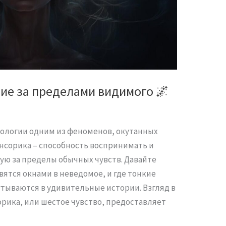
ие за пределами видимого 🌌
хологии одним из феноменов, окутанных
енсорика – способность воспринимать и
ю за пределы обычных чувств. Давайте
овятся окнами в неведомое, и где тонкие
утываются в удивительные истории. Взгляд в
рика, или шестое чувство, предоставляет