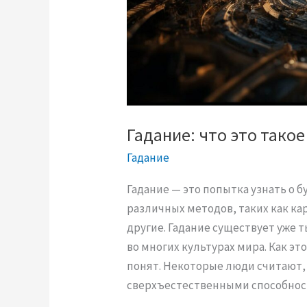
м
ы
с
л
и
с
т
Гадание: что это такое
а
Гадание
н
о
Гадание — это попытка узнать о
в
различных методов, таких как ка
я
другие. Гадание существует уже 
т
во многих культурах мира. Как эт
с
понят. Некоторые люди считают,
я
сверхъестественными способнос
р