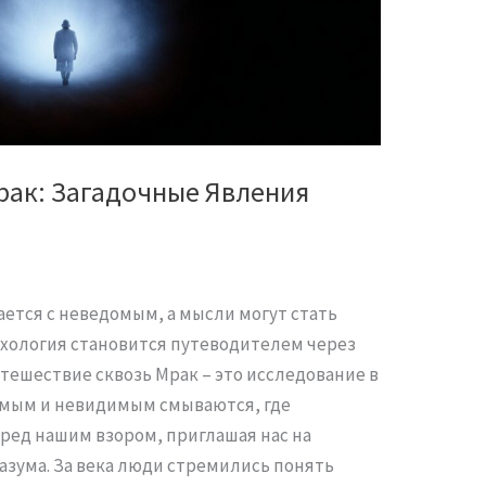
рак: Загадочные Явления
ается с неведомым, а мысли могут стать
хология становится путеводителем через
тешествие сквозь Мрак – это исследование в
имым и невидимым смываются, где
ред нашим взором, приглашая нас на
зума. За века люди стремились понять