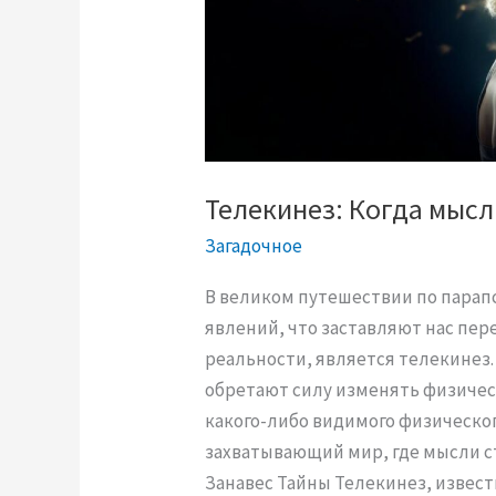
:
З
р
е
н
и
е
Телекинез: Когда мысл
з
Загадочное
а
п
В великом путешествии по парап
р
явлений, что заставляют нас пе
е
реальности, является телекинез.
д
обретают силу изменять физичес
е
какого-либо видимого физическог
л
захватывающий мир, где мысли с
а
Занавес Тайны Телекинез, извес