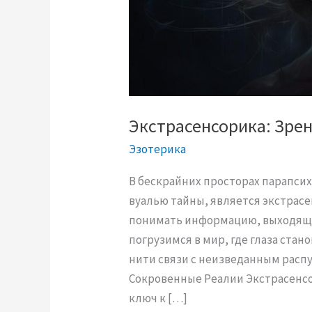
Экстрасенсорика: Зрен
Эзотерика
В бескрайних просторах парапси
вуалью тайны, является экстрас
понимать информацию, выходящу
погрузимся в мир, где глаза стан
нити связи с неизведанным расп
Сокровенные Реалии Экстрасенсо
ключ к […]