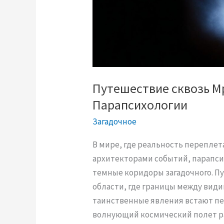
к
о
е
и
к
а
Путешествие сквозь М
к
Парапсихологии
о
Загадочное
н
о
В мире, где реальность переплет
р
архитекторами событий, парапси
а
темные коридоры загадочного. Пу
б
области, где границы между вид
о
таинственные явления встают пе
т
волнующий космический полет ра
а