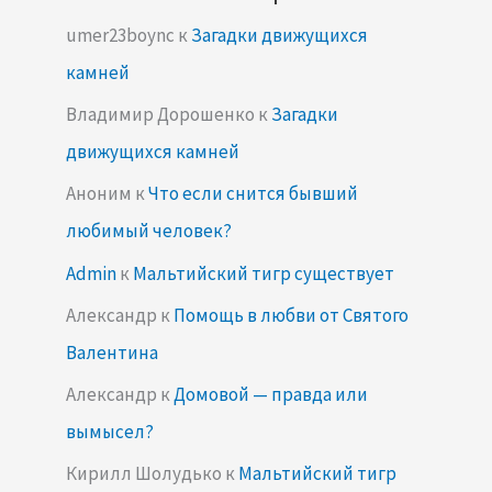
umer23boync
к
Загадки движущихся
камней
Владимир Дорошенко
к
Загадки
движущихся камней
Аноним
к
Что если снится бывший
любимый человек?
Admin
к
Мальтийский тигр существует
Александр
к
Помощь в любви от Святого
Валентина
Александр
к
Домовой — правда или
вымысел?
Кирилл Шолудько
к
Мальтийский тигр