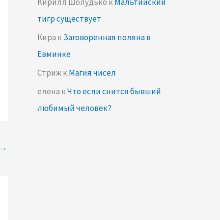
Кирилл Шолудько
к
Мальтийский
тигр существует
Кира
к
Заговоренная поляна в
Евминке
Стриж
к
Магия чисел
елена
к
Что если снится бывший
любимый человек?
→