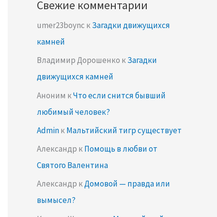
Свежие комментарии
umer23boync
к
Загадки движущихся
камней
Владимир Дорошенко
к
Загадки
движущихся камней
Аноним
к
Что если снится бывший
любимый человек?
Admin
к
Мальтийский тигр существует
Александр
к
Помощь в любви от
Святого Валентина
Александр
к
Домовой — правда или
вымысел?