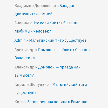
Владимир Дорошенко
к
Загадки
движущихся камней
Аноним
к
Что если снится бывший
любимый человек?
Admin
к
Мальтийский тигр существует
Александр
к
Помощь в любви от Святого
Валентина
Александр
к
Домовой — правда или
вымысел?
Кирилл Шолудько
к
Мальтийский тигр
существует
Кира
к
Заговоренная поляна в Евминке