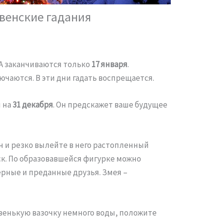
венские гадания
 А заканчиваются только
17 января
.
чаются. В эти дни гадать воспрещается.
н на
31 декабря
. Он предскажет ваше будущее
н и резко вылейте в него растопленный
к. По образовавшейся фигурке можно
ерные и преданные друзья. Змея –
низенькую вазочку немного воды, положите