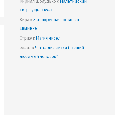
Кирилл Шолудько
к
Мальтийский
тигр существует
Кира
к
Заговоренная поляна в
Евминке
Стриж
к
Магия чисел
елена
к
Что если снится бывший
любимый человек?