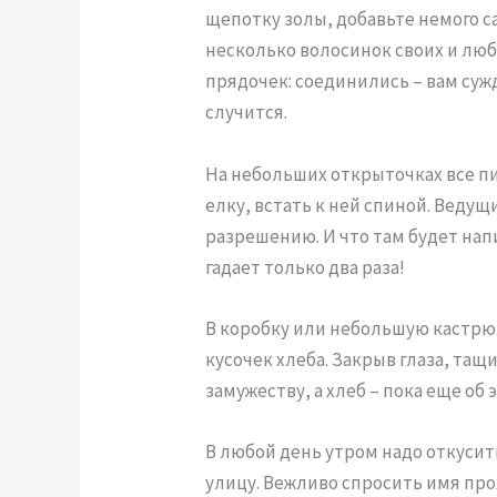
щепотку золы, добавьте немого с
несколько волосинок своих и лю
прядочек: соединились – вам суж
случится.
На небольших открыточках все 
елку, встать к ней спиной. Веду
разрешению. И что там будет напи
гадает только два раза!
В коробку или небольшую кастр
кусочек хлеба. Закрыв глаза, тащ
замужеству, а хлеб – пока еще об 
В любой день утром надо откусит
улицу. Вежливо спросить имя пр