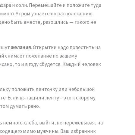
ахара и соли. Перемешайте и положите туда
бимого. Утром узнаете по расположению
дено быть вместе, разошлись — такого не
пишут
желания
. Открытки надо повестить на
щий снимает пожелание по вашему
сано, то и в году сбудется. Каждый человек
юльку положить ленточку или небольшой
ите. Если вытащили ленту – это к скорому
этом думать рано.
ь немного хлеба, выйти, не пережевывая, на
оходящего мимо мужчины. Ваш избранник