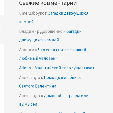
Свежие комментарии
umer23boync
к
Загадки движущихся
камней
→
Владимир Дорошенко
к
Загадки
движущихся камней
Аноним
к
Что если снится бывший
любимый человек?
Admin
к
Мальтийский тигр существует
Александр
к
Помощь в любви от
Святого Валентина
Александр
к
Домовой — правда или
вымысел?