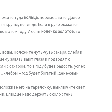
оложите туда
кольца
, перемешайте. Далее
ти крупы, не глядя. Если в руке окажется
о в этом году. А если
колечко золотое
, то
 воды. Положите чуть-чуть сахара, хлеба и
ющему завязывают глаза и подводят к
ли с сахаром, то в году будет радость, успех.
. С хлебом – год будет богатый, денежный.
положите его на тарелочку, выключите свет.
ечи. Блюдце надо держать около стены.