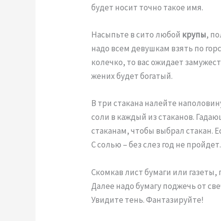
будет носит точно такое имя.
Насыпьте в сито любой
крупы
, п
надо всем девушкам взять по горс
колечко, то вас ожидает замужеств
жених будет богатый.
В три стакана налейте наполовину
соли в каждый из стаканов. Гада
стаканам, чтобы выбрал стакан. Ес
С солью – без слез год не пройдет
Скомкав лист бумаги или газеты, 
Далее надо бумагу поджечь от св
Увидите тень. Фантазируйте!