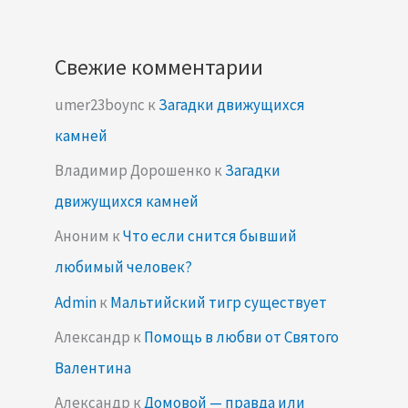
Свежие комментарии
umer23boync
к
Загадки движущихся
камней
Владимир Дорошенко
к
Загадки
движущихся камней
Аноним
к
Что если снится бывший
любимый человек?
Admin
к
Мальтийский тигр существует
Александр
к
Помощь в любви от Святого
Валентина
Александр
к
Домовой — правда или