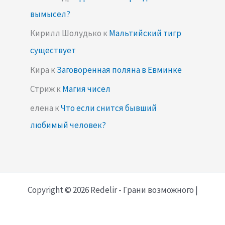
вымысел?
Кирилл Шолудько
к
Мальтийский тигр
существует
Кира
к
Заговоренная поляна в Евминке
Стриж
к
Магия чисел
елена
к
Что если снится бывший
любимый человек?
Copyright © 2026 Redelir - Грани возможного |