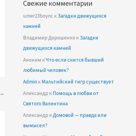
Свежие комментарии
umer23boync
к
Загадки движущихся
камней
Владимир Дорошенко
к
Загадки
движущихся камней
Аноним
к
Что если снится бывший
любимый человек?
Admin
к
Мальтийский тигр существует
Александр
к
Помощь в любви от
→
Святого Валентина
Александр
к
Домовой — правда или
вымысел?