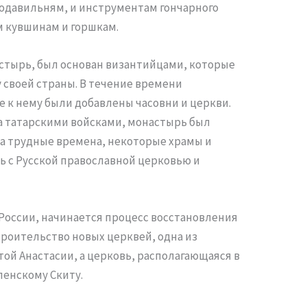
одавильням, и инструментам гончарного
м кувшинам и горшкам.
стырь, был основан византийцами, которые
у своей страны. В течение времени
 к нему были добавлены часовни и церкви.
а татарскими войсками, монастырь был
а трудные времена, некоторые храмы и
ь с Русской православной церковью и
России, начинается процесс восстановления
троительство новых церквей, одна из
той Анастасии, а церковь, располагающаяся в
пенскому Скиту.