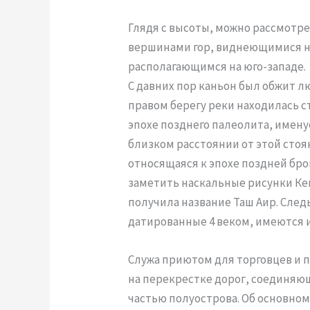
Глядя с высоты, можно рассмотр
вершинами гор, виднеющимися на
располагающимся на юго-западе.
С давних пор каньон был обжит л
правом берегу реки находилась с
эпохе позднего палеолита, имену
близком расстоянии от этой стоя
относящаяся к эпохе поздней бр
заметить наскальные рисунки Ке
получила название Таш Аир. След
датированные 4 веком, имеются 
Служа приютом для торговцев и 
на перекрестке дорог, соединяю
частью полуострова. Об основном