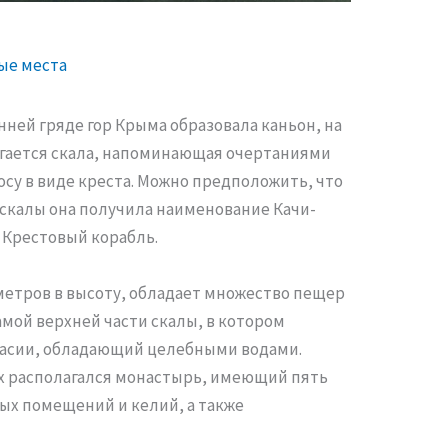
ые места
нней гряде гор Крыма образовала каньон, на
агается скала, напоминающая очертаниями
осу в виде креста. Можно предположить, что
 скалы она получила наименование Качи-
 Крестовый корабль.
метров в высоту, обладает множество пещер
амой верхней части скалы, в котором
тасии, обладающий целебными водами.
ках располагался монастырь, имеющий пять
ых помещений и келий, а также