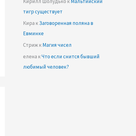
Кирилл Шолудько
к
Мальтийский
тигр существует
Кира
к
Заговоренная поляна в
Евминке
Стриж
к
Магия чисел
елена
к
Что если снится бывший
любимый человек?