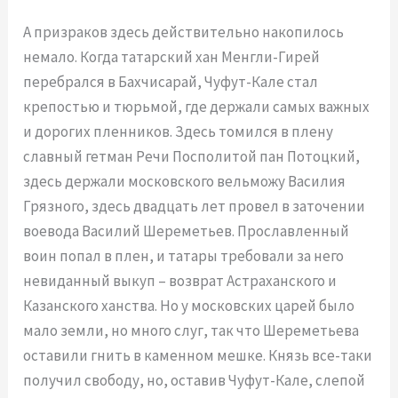
А призраков здесь действительно накопилось
немало. Когда татарский хан Менгли-Гирей
перебрался в Бахчисарай, Чуфут-Кале стал
крепостью и тюрьмой, где держали самых важных
и дорогих пленников. Здесь томился в плену
славный гетман Речи Посполитой пан Потоцкий,
здесь держали московского вельможу Василия
Грязного, здесь двадцать лет провел в заточении
воевода Василий Шереметьев. Прославленный
воин попал в плен, и татары требовали за него
невиданный выкуп – возврат Астраханского и
Казанского ханства. Но у московских царей было
мало земли, но много слуг, так что Шереметьева
оставили гнить в каменном мешке. Князь все-таки
получил свободу, но, оставив Чуфут-Кале, слепой