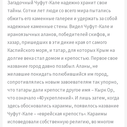
Загадочный Чуфут-Кале надежно хранит свои
тайны. Сотни лет люди со всего мира пытались
обжить его каменные галереи и удержать за собой
надежные каменные стены. Видел Чуфут-Кале и
ираноязычных аланов, победителей скифов, и
хазар, пришедших в эти дикие края от самого
Каспийского моря, и татар, для которых Крым на
долгие века стал домом и крепостью. Первое свое
название город давно позабыл. Аланы, не
желавшие покидать полюбившийся им город,
сопротивлялись новым завоевателям так упорно,
что татары дали крепости другое имя – Кырк Ор,
что означало «40 укреплений». И лишь затем, когда
здесь обосновались караимы, появилось название
Чуфут-Кале – «еврейская крепость». Караимы
исповедовали собственную религию, во многом