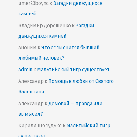
umer23boync
к
Загадки движущихся
камней
Владимир Дорошенко
к
Загадки
движущихся камней
Аноним
к
Что если снится бывший
любимый человек?
Admin
к
Мальтийский тигр существует
Александр
к
Помощь в любви от Святого
Валентина
Александр
к
Домовой — правда или
вымысел?
Кирилл Шолудько
к
Мальтийский тигр
существует